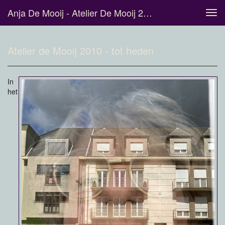
Anja De Mooij - Atelier De Mooij 2010 - Tot Heden
Tog
navi
Atelier de Mooij 2010 - tot heden
In
het